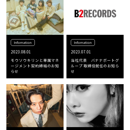
Infomation
Infomation
2023.08.01
2023.07.01
モウソウキリンと専属マネ
当社代表 バナナボートグ
ージメント契約締結のお知
ループ 取締役就任のお知ら
らせ
せ