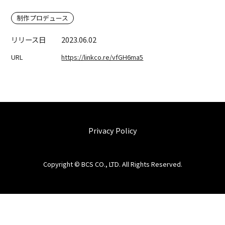
制作プロデュース
リリース日
2023.06.02
URL
https://linkco.re/vfGH6ma5
Privacy Policy
Copyright © BCS CO., LTD. All Rights Reserved.