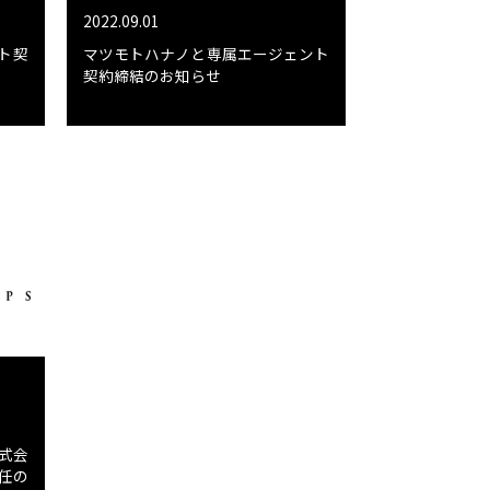
2022.09.01
ト契
マツモトハナノと専属エージェント
契約締結のお知らせ
式会
任の