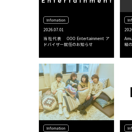
Infomation
In
2026.07.01
202
当社代表 OOO Entertainment ア
Am
ドバイザー就任のお知らせ
結
Infomation
In