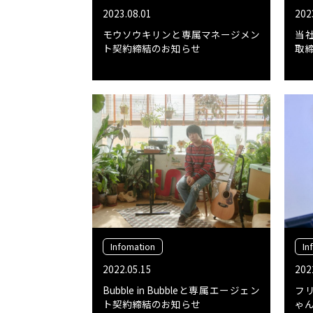
2023.08.01
202
モウソウキリンと専属マネージメン
当
ト契約締結のお知らせ
取
Infomation
In
2022.05.15
202
Bubble in Bubbleと専属エージェン
フ
ト契約締結のお知らせ
ゃ